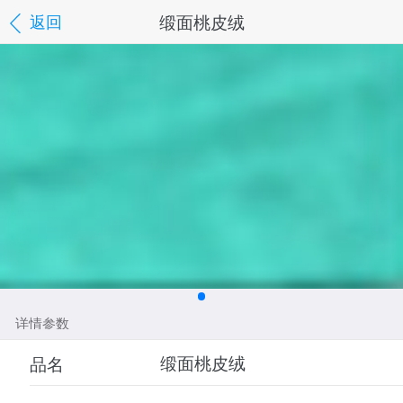
缎面桃皮绒
返回
详情参数
品名